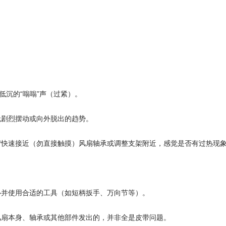
低沉的“嗡嗡”声（过紧）。
无剧烈摆动或向外脱出的趋势。
背快速接近（勿直接触摸）风扇轴承或调整支架附近，感觉是否有过热现
心并使用合适的工具（如短柄扳手、万向节等）。
风扇本身、轴承或其他部件发出的，并非全是皮带问题。