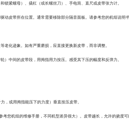
栓和锁紧螺母）、撬杠（或长螺丝刀）、手电筒、直尺或皮带张力计。
和驱动皮带所在位置。通常需要移除部分隔音面板。请参考您的机组说明
边等老化迹象。如有严重磨损，应直接更换新皮带，而非调整。
带轮）中间的皮带段，用拇指用力按压。感受其下压的幅度和反弹力。
公斤力，或用拇指能压下的力度）垂直按压皮带。
务必参考您机组的维修手册，不同机型差异很大）。皮带越长，允许的挠度可