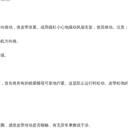
方向推动，使皮带张紧。或用撬杠小心地撬动风扇支架，使其移动。注意
动机方向推。
准值。
下，首先将所有的锁紧螺母可靠地拧紧。这是防止运行时松动、皮带松弛
数圈，感觉皮带传动是否顺畅，有无异常摩擦或干涉。