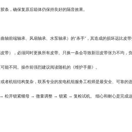
封胶条，确保复原后箱体仍保持良好的隔音效果。
曲轴前端轴承、风扇轴承、水泵轴承）的“杀手”，其造成的损坏远比皮
扇皮带），必须同时更换所有皮带。只换一条会导致新旧皮带张力不均，
值可能不同。操作前强烈建议阅读随机的《维护手册》。
，或者机组结构复杂，联系专业的发电机组服务工程师是最安全、可靠的
 → 松开锁紧螺母 → 微量调整 → 锁紧 → 复检试机。 细心和耐心是完