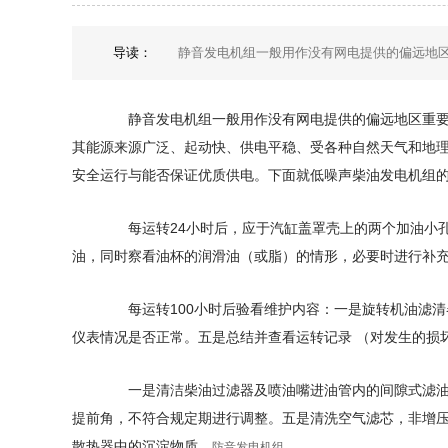
导读：
静音发电机组一般用作没有网电提供的偏远地区重
静音发电机组一般用作没有网电提供的偏远地区重要设
其能源来源广泛、起动快、供电平稳、受各种自然天气和地
安全运行与能否保证优质供电。下面就低噪声柴油发电机组
每运转24小时后，应于汽缸盖罩壳上的两个加油小孔，
油，同时察看油杯的润滑油（或脂）的情形，必要时进行补
每运转100小时后验看维护内容：一是旋转机油滤清
仪表情况是否正常。五是总结并查看运转记录 （对发生的损
一是清洁柴油过滤器及喷油嘴进油管内的间隙式滤油器
提前角，不符合规定期进行调整。五是清洗空气滤芯，非增
散热器中的沉淀物质。
防音发电机组