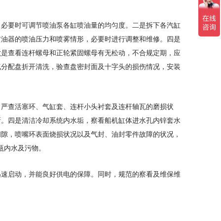
，必要时可调节喷油泵各缸喷油量的均匀度。二是拆下各汽缸
喷油器的喷油压力和喷雾情形，必要时进行调整和维修。四是
六是查看连杆螺母和正轮紧固螺母有无松动，不合规定期，应
气分配盘折开清洗，验查盘密封面及十字头的损伤情况，安装
。严查活塞环、气缸套、连杆小头衬套及连杆轴瓦的磨损状
新。四是清洁冷却系统内水垢，察看船机缸体进水孔内锌套水
间隙，喷嘴环表面烧损状况以及气封、油封零件故障的状况，
瓶内水及污物。
速启动，并能良好供电的保障。同时，规范的察看及维保维