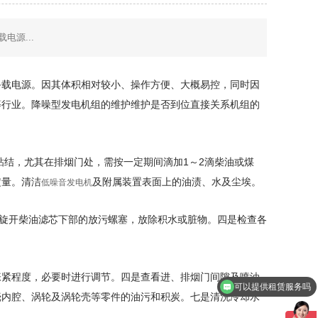
源...
载电源。因其体积相对较小、操作方便、大概易控，同时因
等行业。降噪型发电机组的维护维护是否到位直接关系机组的
结，尤其在排烟门处，需按一定期间滴加1～2滴柴油或煤
定量。清洁
及附属装置表面上的油渍、水及尘埃。
低噪音发电机
旋开柴油滤芯下部的放污螺塞，放除积水或脏物。四是检查各
紧程度，必要时进行调节。四是查看进、排烟门间隙及喷油
可以提供租赁服务吗
壳内腔、涡轮及涡轮壳等零件的油污和积炭。七是清洗冷却水