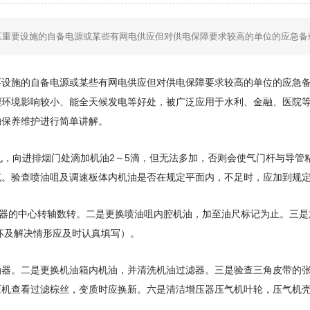
要设施的自备电源或某些有网电供应但对供电保障要求较高的单位的应急备载电
施的自备电源或某些有网电供应但对供电保障要求较高的单位的应急备
理环境影响较小、能全天候发电等好处，被广泛应用于水利、金融、医院
的保养维护进行简单讲解。
向进排烟门处滴加机油2～5滴，但无法多加，否则会使气门杆与导管粘
充。验查喷油咀及调速板体内机油是否在规定平面内，不足时，应加到规
器的中心转轴数转。二是更换喷油咀内腔机油，加至油尺标记为止。三是
坏及解决情形应及时认真填写）。
。二是更换机油箱内机油，并清洗机油过滤器。三是验查三角皮带的张
压机查看过滤棕丝，变质时应换新。六是清洁增压器压气机叶轮，压气机