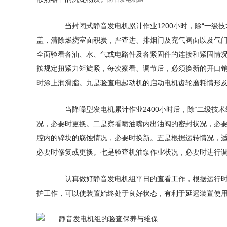
当封闭式静音发电机累计作业1200小时，除“一级技
盖，清除燃烧室面积炭，严查进、排烟门及充气阀面以及气
全面验看各油、水、气或电路件及各紧固件的连接和紧固情
按规定扭紧力矩旋紧，每次察看、调节后，必须换新的开口
时涂上润滑脂。九是验查电起动机的启动电机齿轮磨耗情形
当降噪型发电机累计作业2400小时后，除“二级技术
况，必要时更换。二是察看喷油嘴内出油阀的密封状况，必
腔内的锌块的腐蚀情况，必要时换新。五是根据运转情况，
必要时修复或更换。七是验查机油泵作业状况，必要时进行
认真做好静音发电机组平日的查看工作，根据运行时间
护工作，可以使装置始终处于良好状态，有利于延迟装置使