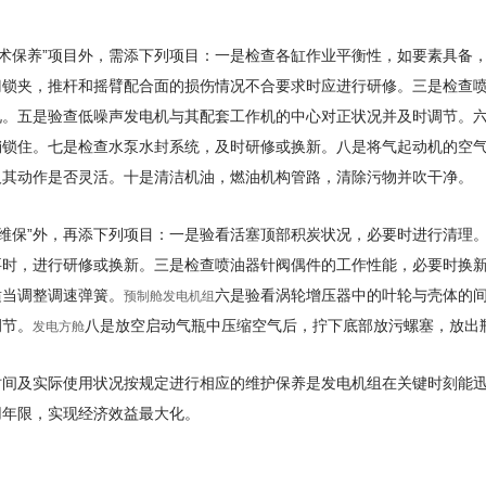
术保养”项目外，需添下列项目：一是检查各缸作业平衡性，如要素具备
门锁夹，推杆和摇臂配合面的损伤情况不合要求时应进行研修。三是检查
况。五是验查低噪声发电机与其配套工作机的中心对正状况并及时调节。
销锁住。七是检查水泵水封系统，及时研修或换新。八是将气起动机的空
及其动作是否灵活。十是清洁机油，燃油机构管路，清除污物并吹干净。
维保”外，再添下列项目：一是验看活塞顶部积炭状况，必要时进行清理
要时，进行研修或换新。三是检查喷油器针阀偶件的工作性能，必要时换
适当调整调速弹簧。
六是验看涡轮增压器中的叶轮与壳体的
预制舱发电机组
调节。
八是放空启动气瓶中压缩空气后，拧下底部放污螺塞，放出
发电方舱
及实际使用状况按规定进行相应的维护保养是发电机组在关键时刻能迅
用年限，实现经济效益最大化。